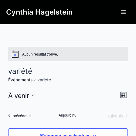
Cynthia Hagelstein
Aucun résultat trouvé.
variété
Évènements
variété
À venir
Navi
Navi
Liste
de
par
Sélectionnez
vue
une
cons
Évènements
Aujourd'hui
suivants
Évè
Évènements
précédents
date.
S’abonner au calendrier