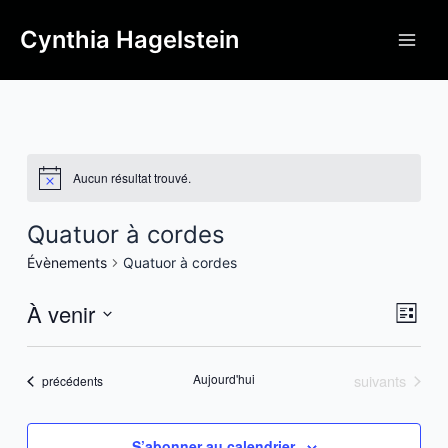
Cynthia Hagelstein
Aucun résultat trouvé.
Quatuor à cordes
Évènements
Quatuor à cordes
À venir
Navi
Navi
Liste
de
par
Sélectionnez
vue
une
cons
Évènements
Aujourd'hui
suivants
Évè
Évènements
précédents
date.
S’abonner au calendrier