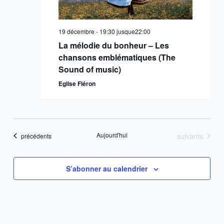
19 décembre - 19:30
jusque
22:00
La mélodie du bonheur – Les
chansons emblématiques (The
Sound of music)
Eglise Fléron
Évènements
Aujourd'hui
suivants
Évènements
précédents
S’abonner au calendrier