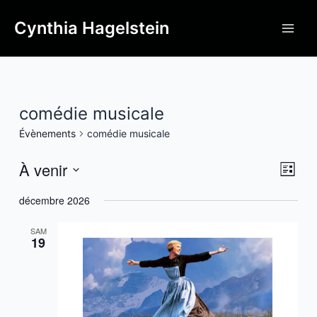
Cynthia Hagelstein
comédie musicale
Évènements
comédie musicale
À venir
Navi
Navi
Liste
de
par
Sélectionnez
vue
décembre 2026
une
cons
Évè
date.
SAM
19